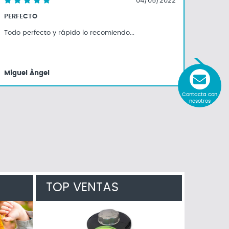
04/05/2022
PERFECTO
TODO 
Todo perfecto y rápido lo recomiendo...
ESTUP
Miguel Àngel
JOHN
Contacta con
nosotros
TOP VENTAS