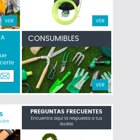
VER
VER
RA
CONSUMIBLES
que
certe
VER
PREGUNTAS FRECUENTES
S
Encuentra aquí la respuesta a tus
culos
dudas