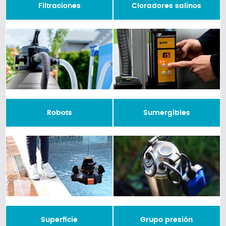
Filtraciones
Cloradores salinos
Robots
Sumergibles
Superficie
Grupo presión