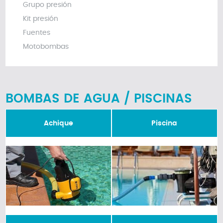
Grupo presión
Kit presión
Fuentes
Motobombas
BOMBAS DE AGUA / PISCINAS
Achique
Piscina