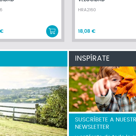
6
HRA2160
 €
18,08 €
INSPÍRATE
SUSCRÍBETE A NUEST
NEWSLETTER