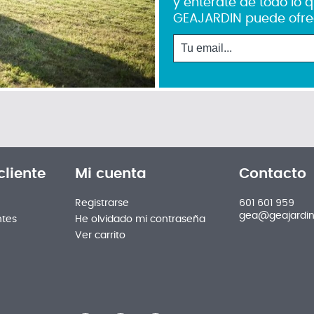
y entérate de todo lo 
GEAJARDIN puede ofre
cliente
Mi cuenta
Contacto
e
Registrarse
601 601 959
gea@geajardi
ntes
He olvidado mi contraseña
Ver carrito