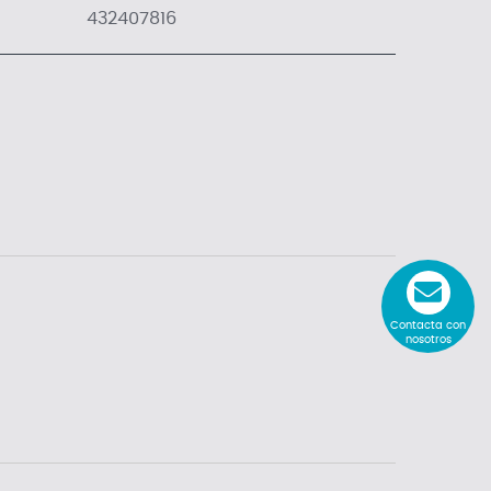
432407816
Contacta con
nosotros