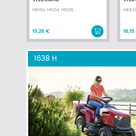
HR194, HR214, HR216
HRA21
15,26 €
16,15
1638 H