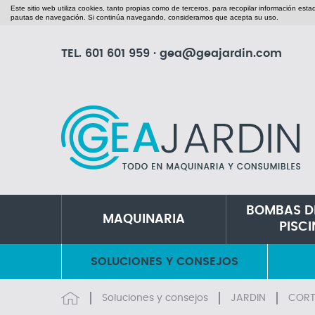
Este sitio web utiliza cookies, tanto propias como de terceros, para recopilar información est
pautas de navegación. Si continúa navegando, consideramos que acepta su uso.
TEL.
601 601 959
·
gea@geajardin.com
BOMBAS D
MAQUINARIA
PISC
SOLUCIONES Y CONSEJOS
Soluciones y consejos
JARDIN
CORT