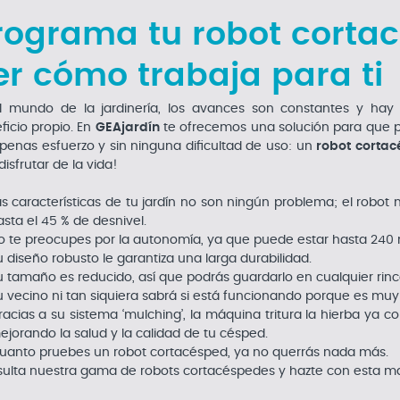
rograma tu robot cortac
er cómo trabaja para ti
l mundo de la jardinería, los avances son constantes y hay
ficio propio. En
GEAjardín
te ofrecemos una solución para que
apenas esfuerzo y sin ninguna dificultad de uso: un
robot corta
disfrutar de la vida!
as características de tu jardín no son ningún problema; el robot
asta el 45 % de desnivel.
o te preocupes por la autonomía, ya que puede estar hasta 240 
u diseño robusto le garantiza una larga durabilidad.
u tamaño es reducido, así que podrás guardarlo en cualquier rinc
u vecino ni tan siquiera sabrá si está funcionando porque es muy 
racias a su sistema ‘mulching’, la máquina tritura la hierba ya 
ejorando la salud y la calidad de tu césped.
uanto pruebes un robot cortacésped, ya no querrás nada más.
ulta nuestra gama de robots cortacéspedes y hazte con esta mara