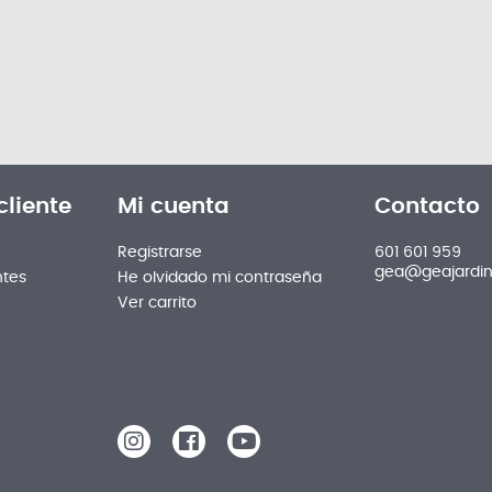
cliente
Mi cuenta
Contacto
e
Registrarse
601 601 959
gea@geajardi
ntes
He olvidado mi contraseña
Ver carrito