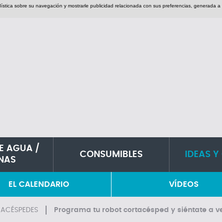
adística sobre su navegación y mostrarle publicidad relacionada con sus preferencias, generada a 
E AGUA /
CONSUMIBLES
IDEAS Y
INAS
EL CALENDARIO
VÍDEOS
ACÉSPEDES
Programa tu robot cortacésped y siéntate a v