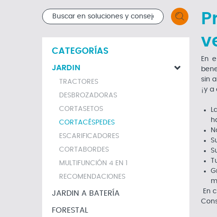
P
v
CATEGORÍAS
En e
JARDIN
bene
sin 
TRACTORES
¡y a 
DESBROZADORAS
CORTASETOS
L
h
CORTACÉSPEDES
N
ESCARIFICADORES
S
CORTABORDES
S
T
MULTIFUNCIÓN 4 EN 1
G
RECOMENDACIONES
m
En c
JARDIN A BATERÍA
Cons
FORESTAL