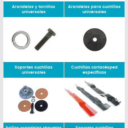
Arandelas y tornillos
Arandelas para cuchillas
universales
universales
Soportes cuchillas
Cuchillas cortacésped
universales
específicas
Anillos,arandelas,chavetas
Soportes cuchillas