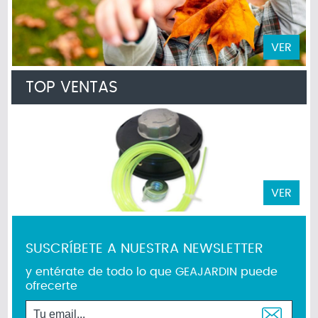
VER
TOP VENTAS
VER
SUSCRÍBETE A NUESTRA NEWSLETTER
y entérate de todo lo que GEAJARDIN puede
ofrecerte