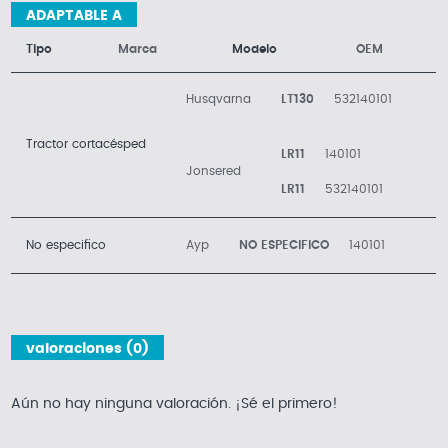
ADAPTABLE A
Tipo
Marca
Modelo
OEM
Husqvarna
LT130
532140101
Tractor cortacésped
LR11
140101
Jonsered
LR11
532140101
No especifico
Ayp
NO ESPECIFICO
140101
valoraciones (0)
Aún no hay ninguna valoración. ¡Sé el primero!