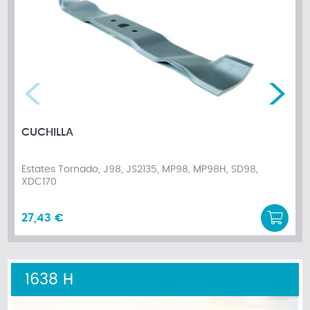
CUCHILLA
Estates Tornado, J98, JS2135, MP98, MP98H, SD98,
XDC170
27,43 €
1638 H