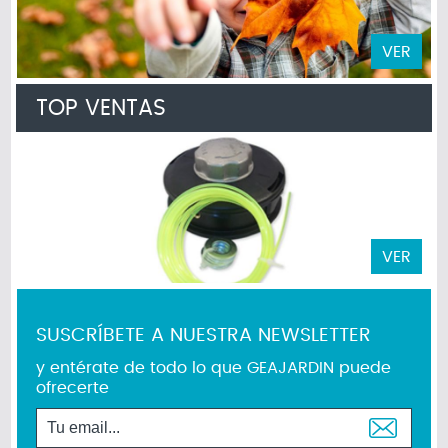
VER
TOP VENTAS
VER
SUSCRÍBETE A NUESTRA NEWSLETTER
y entérate de todo lo que GEAJARDIN puede
ofrecerte