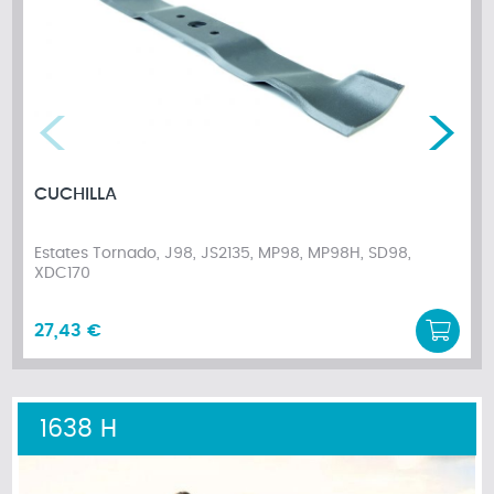
CUCHILLA
Estates Tornado, J98, JS2135, MP98, MP98H, SD98,
XDC170
27,43 €
1638 H