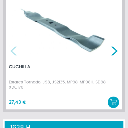
CUCHILLA
Estates Tornado, J98, JS2135, MP98, MP98H, SD98,
XDC170
27,43 €
1638 H