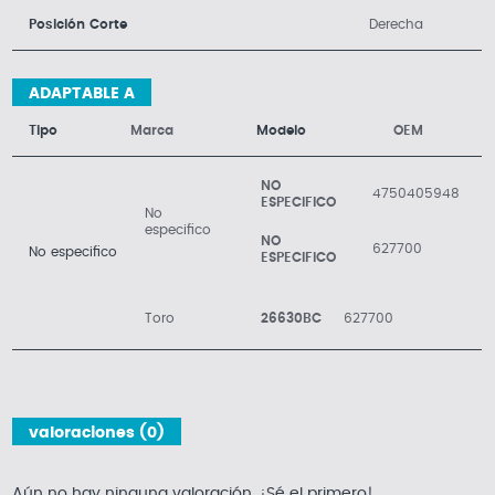
Posición Corte
Derecha
ADAPTABLE A
Tipo
Marca
Modelo
OEM
NO
4750405948
ESPECIFICO
No
especifico
NO
627700
No especifico
ESPECIFICO
Toro
26630BC
627700
valoraciones (0)
Aún no hay ninguna valoración. ¡Sé el primero!