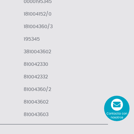
0000195345
181004152/0
181004360/3
195345
3810043602
810042330
810042332
81004360/2
810043602
Contacta con
810043603
nosotros