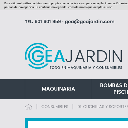
Este sitio web utiliza cookies, tanto propias como de terceros, para recopilar información est
pautas de navegación. Si continúa navegando, consideramos que acepta su uso.
TEL.
601 601 959
·
gea@geajardin.com
BOMBAS D
MAQUINARIA
PISC
CONSUMIBLES
01. CUCHILLAS Y SOPORTE