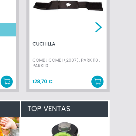
CUCHILLA
CUCH
COMBI, COMBI (2007), PARK 110 ,
IZY 41
PARK110
128,70 €
17,47
TOP VENTAS