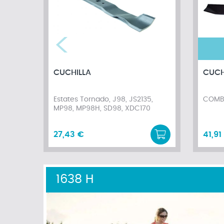
CUCHILLA
CUCH
Estates Tornado, J98, JS2135,
COMBI
MP98, MP98H, SD98, XDC170
27,43 €
41,91
1638 H