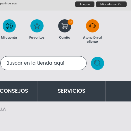
partir de sus
Aceptar
Más información
0
Mi cuenta
Favoritos
Carrito
Atención al
cliente
RESULTADOS DE LA BÚSQUEDA
 CONSEJOS
SERVICIOS
LLA