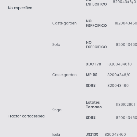
82004346/0
ESPECIFICO
No especifico
NO
Castelgarden
182004346
ESPECIFICO
NO
Solo
82004346
ESPECIFICO
XDC 170
182004346/0
Castelgarden
MP 98
82004346/0
SD98
820043460
Estates
1136102901
Tornado
Stiga
Tractor cortacésped
SD98
82004346
Iseki
JS2135
820043460