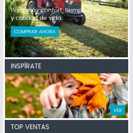
Para más confort, tiempo libre
y calidad de vida
COMPRAR AHORA
INSPÍRATE
VER
TOP VENTAS